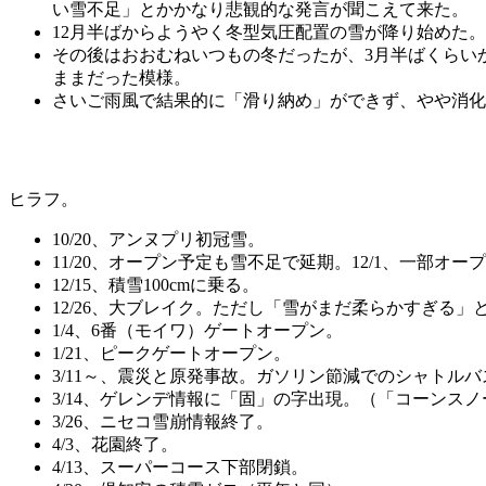
い雪不足」とかかなり悲観的な発言が聞こえて来た。
12月半ばからようやく冬型気圧配置の雪が降り始めた。
その後はおおむねいつもの冬だったが、3月半ばくらい
ままだった模様。
さいご雨風で結果的に「滑り納め」ができず、やや消化
ヒラフ。
10/20、アンヌプリ初冠雪。
11/20、オープン予定も雪不足で延期。12/1、一部オー
12/15、積雪100cmに乗る。
12/26、大ブレイク。ただし「雪がまだ柔らかすぎる
1/4、6番（モイワ）ゲートオープン。
1/21、ピークゲートオープン。
3/11～、震災と原発事故。ガソリン節減でのシャト
3/14、ゲレンデ情報に「固」の字出現。（「コーンスノー
3/26、ニセコ雪崩情報終了。
4/3、花園終了。
4/13、スーパーコース下部閉鎖。