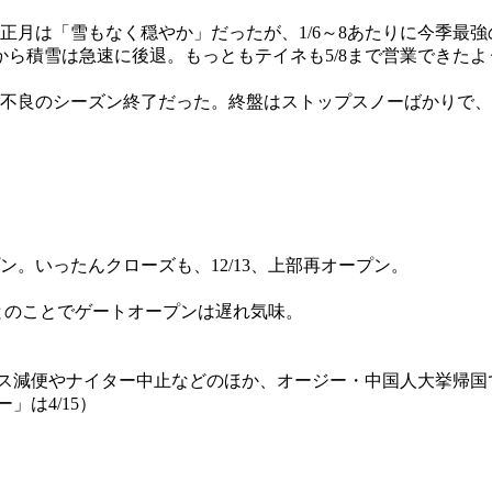
正月は「雪もなく穏やか」だったが、1/6～8あたりに今季最
から積雪は急速に後退。もっともテイネも5/8まで営業できた
不良のシーズン終了だった。終盤はストップスノーばかりで、
プン。いったんクローズも、12/13、上部再オープン。
」とのことでゲートオープンは遅れ気味。
ルバス減便やナイター中止などのほか、オージー・中国人大挙帰
」は4/15）