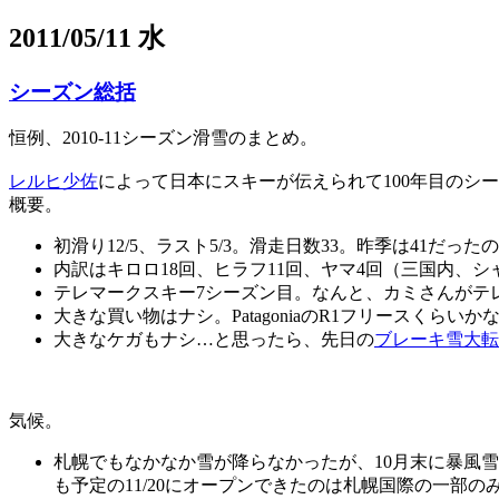
2011/05/11 水
シーズン総括
恒例、2010-11シーズン滑雪のまとめ。
レルヒ少佐
によって日本にスキーが伝えられて100年目のシ
概要。
初滑り12/5、ラスト5/3。滑走日数33。昨季は41だったの
内訳はキロロ18回、ヒラフ11回、ヤマ4回（三国内、シャ
テレマークスキー7シーズン目。なんと、カミさんがテ
大きな買い物はナシ。PatagoniaのR1フリースくらい
大きなケガもナシ…と思ったら、先日の
ブレーキ雪大転
気候。
札幌でもなかなか雪が降らなかったが、10月末に暴風
も予定の11/20にオープンできたのは札幌国際の一