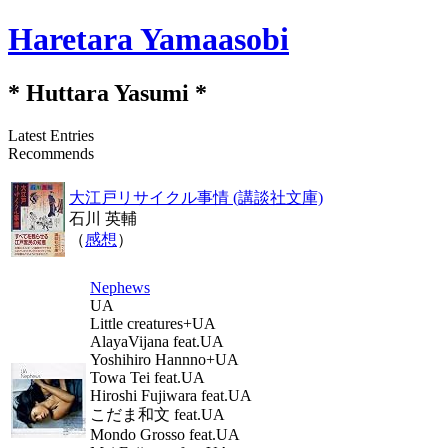
Haretara Yamaasobi
* Huttara Yasumi *
Latest Entries
Recommends
大江戸リサイクル事情 (講談社文庫)
石川 英輔
（
感想
）
Nephews
UA
Little creatures+UA
AlayaVijana feat.UA
Yoshihiro Hannno+UA
Towa Tei feat.UA
Hiroshi Fujiwara feat.UA
こだま和文 feat.UA
Mondo Grosso feat.UA