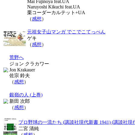
Mai Fujinoya feat.UA
Naruyoshi Kikuchi feat.UA
栗コーダーカルテット+UA
（
感想
）
元祖女子山マンガ でこでこてっぺん
ゲキ
（
感想
）
荒野へ
ジョン クラカワー
Jon Krakauer
佐宗 鈴夫
（
感想
）
銀嶺の人 (上巻)
新田 次郎
（
感想
）
プロ野球の一流たち (講談社現代新書 1941) (講談社現代新
二宮 清純
（
感想
）