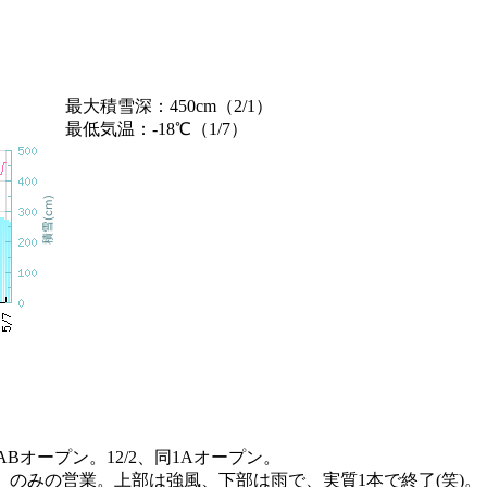
最大積雪深：450cm（2/1）
最低気温：-18℃（1/7）
ABオープン。12/2、同1Aオープン。
ス）のみの営業。上部は強風、下部は雨で、実質1本で終了(笑)。