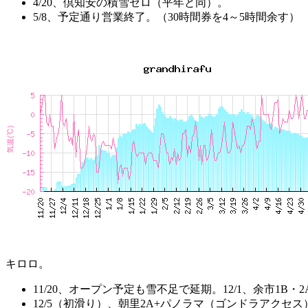
4/20、倶知安の積雪ゼロ（平年と同）。
5/8、予定通り営業終了。（30時間券を4～5時間余す）
キロロ。
11/20、オープン予定も雪不足で延期。12/1、余市1B・2
12/5（初滑り）、朝里2A+パノラマ（ゴンドラアクセ