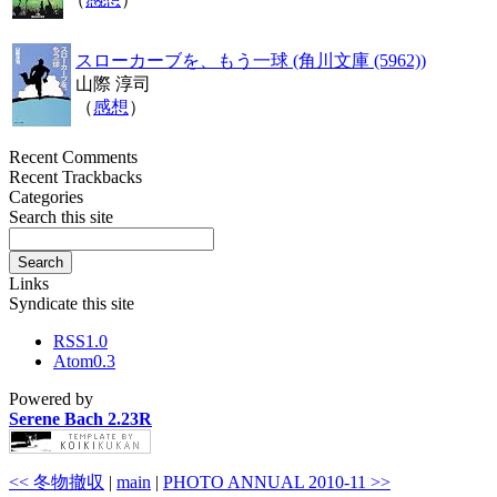
スローカーブを、もう一球 (角川文庫 (5962))
山際 淳司
（
感想
）
Recent Comments
Recent Trackbacks
Categories
Search this site
Links
Syndicate this site
RSS1.0
Atom0.3
Powered by
Serene Bach 2.23R
<< 冬物撤収
|
main
|
PHOTO ANNUAL 2010-11 >>