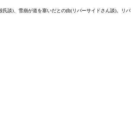
毅氏談)、雪崩が道を塞いだとの由(リバーサイドさん談)。リバ