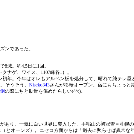
ーズンであった。
で8減。約4.5日に1回。
クナゲ、ワイス、1107峰各1）。
レ初年。今年はオレもアルペン板を処分して、晴れて純テレ屋
かな。そうそう、
Niseko343
さんが移転オープン。宿にもちょっと
倒
の際にちと肋骨を傷めたらしい(^^;)。
雪があり、一気に白い世界に突入した。手稲山の初冠雪＝札幌
部のみ（とオーンズ）。ニセコ方面からは「過去に照らせば異常