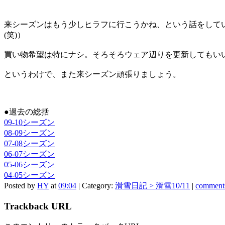
来シーズンはもう少しヒラフに行こうかね、という話をして
(笑)）
買い物希望は特にナシ。そろそろウェア辺りを更新してもいい
というわけで、また来シーズン頑張りましょう。
●過去の総括
09-10シーズン
08-09シーズン
07-08シーズン
06-07シーズン
05-06シーズン
04-05シーズン
Posted by
HY
at
09:04
| Category:
滑雪日記 > 滑雪10/11
|
comments
Trackback URL