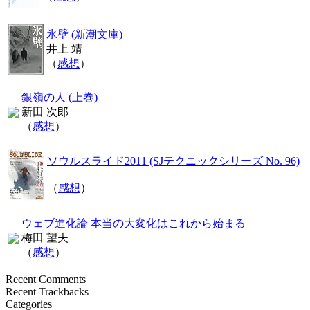
氷壁 (新潮文庫)
井上 靖
（
感想
）
銀嶺の人 (上巻)
新田 次郎
（
感想
）
ソウルスライド2011 (SJテクニックシリーズ No. 96)
（
感想
）
ウェブ進化論 本当の大変化はこれから始まる
梅田 望夫
（
感想
）
Recent Comments
Recent Trackbacks
Categories