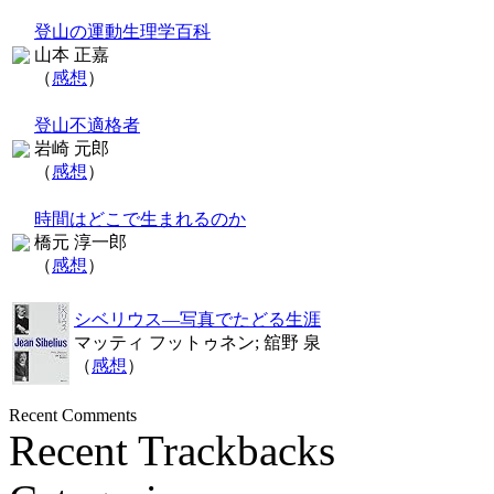
登山の運動生理学百科
山本 正嘉
（
感想
）
登山不適格者
岩崎 元郎
（
感想
）
時間はどこで生まれるのか
橋元 淳一郎
（
感想
）
シベリウス―写真でたどる生涯
マッティ フットゥネン; 舘野 泉
（
感想
）
Recent Comments
Recent Trackbacks