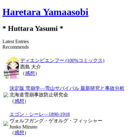
Haretara Yamaasobi
* Huttara Yasumi *
Latest Entries
Recommends
ディエンビエンフー (100%コミックス)
西島 大介
（
感想
）
決定版 雪崩学―雪山サバイバル 最新研究と事故分析
北海道雪崩事故防止研究会
（
感想
）
エゴン・シーレ―1890-1918
ヴォルフガング・ゲオルグ・フィッシャー
Junko Mizuno
（
感想
）