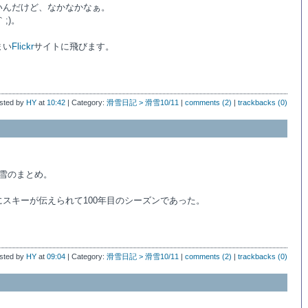
いんだけど、なかなかなぁ。
;)。
まい
Flickr
サイトに飛びます。
sted by
HY
at
10:42
| Category:
滑雪日記 > 滑雪10/11
|
comments (2)
|
trackbacks (0)
滑雪のまとめ。
スキーが伝えられて100年目のシーズンであった。
sted by
HY
at
09:04
| Category:
滑雪日記 > 滑雪10/11
|
comments (2)
|
trackbacks (0)