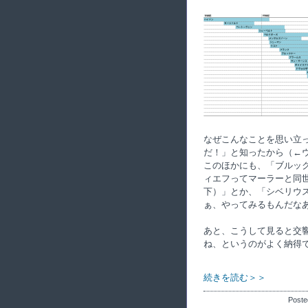
なぜこんなことを思い立
だ！」と知ったから（←ウカ
このほかにも、「ブルッ
ィエフってマーラーと同
下）」とか、「シベリウ
ぁ、やってみるもんだな
あと、こうして見ると交響
ね、というのがよく納得
続きを読む＞＞
Poste