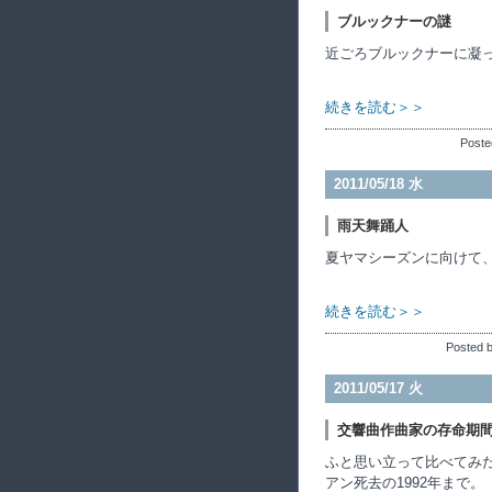
ブルックナーの謎
近ごろブルックナーに凝
続きを読む＞＞
Poste
2011/05/18 水
雨天舞踊人
夏ヤマシーズンに向けて
続きを読む＞＞
Posted 
2011/05/17 火
交響曲作曲家の存命期
ふと思い立って比べてみた
アン死去の1992年まで。