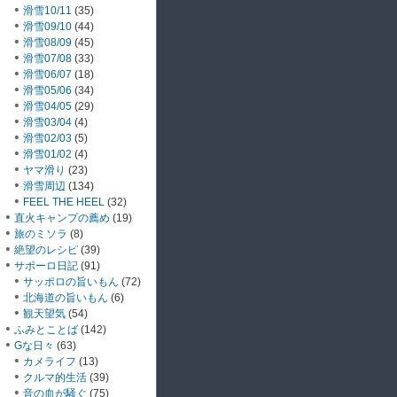
滑雪10/11
(35)
滑雪09/10
(44)
滑雪08/09
(45)
滑雪07/08
(33)
滑雪06/07
(18)
滑雪05/06
(34)
滑雪04/05
(29)
滑雪03/04
(4)
滑雪02/03
(5)
滑雪01/02
(4)
ヤマ滑り
(23)
滑雪周辺
(134)
FEEL THE HEEL
(32)
直火キャンプの薦め
(19)
旅のミソラ
(8)
絶望のレシピ
(39)
サポーロ日記
(91)
サッポロの旨いもん
(72)
北海道の旨いもん
(6)
観天望気
(54)
ふみとことば
(142)
Gな日々
(63)
カメライフ
(13)
クルマ的生活
(39)
音の血が騒ぐ
(75)