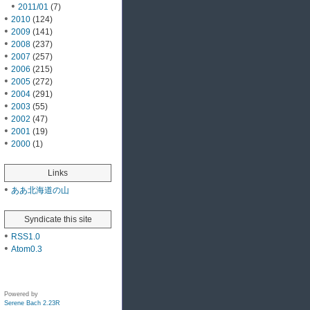
2011/01
(7)
2010
(124)
2009
(141)
2008
(237)
2007
(257)
2006
(215)
2005
(272)
2004
(291)
2003
(55)
2002
(47)
2001
(19)
2000
(1)
Links
ああ北海道の山
Syndicate this site
RSS1.0
Atom0.3
Powered by
Serene Bach 2.23R