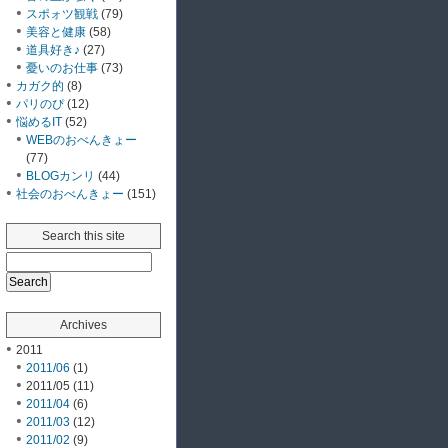
スポォツ観戦
(79)
美容と健康
(58)
道具好き♪
(27)
憂いのお仕事
(73)
カガク的
(8)
パリのぴ
(12)
悩めるIT
(52)
WEBのおべんきょー
(77)
BLOGカンリ
(44)
社会のおべんきょー
(151)
Search this site
Archives
2011
2011/06
(1)
2011/05 (11)
2011/04
(6)
2011/03
(12)
2011/02
(9)