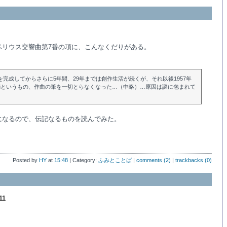
ベリウス交響曲第7番の項に、こんなくだりがある。
第7”を完成してからさらに5年間、29年までは創作生活が続くが、それ以後1957年
弱というもの、作曲の筆を一切とらなくなった…（中略）…原因は謎に包まれて
になるので、伝記なるものを読んでみた。
Posted by
HY
at
15:48
| Category:
ふみとことば
|
comments (2)
|
trackbacks (0)
11