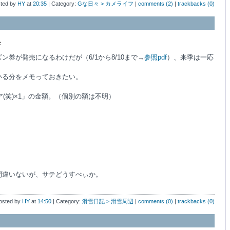
ted by
HY
at
20:35
| Category:
Gな日々 > カメライフ
|
comments (2)
|
trackbacks (0)
モ
ン券が発売になるわけだが（6/1から8/10まで→
参照pdf
）、来季は一応
いる分をメモっておきたい。
ア(笑)×1」の金額。（個別の額は不明）
間違いないが、サテどうすべぃか。
osted by
HY
at
14:50
| Category:
滑雪日記 > 滑雪周辺
|
comments (0)
|
trackbacks (0)