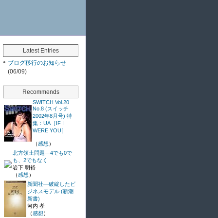
Latest Entries
ブログ移行のお知らせ
(06/09)
Recommends
SWITCH Vol.20
No.8 (スイッチ
2002年8月号) 特
集：UA［IF I
WERE YOU］
（
感想
）
北方領土問題―4でも0で
も、2でもなく
岩下 明裕
（
感想
）
新聞社―破綻したビ
ジネスモデル (新潮
新書)
河内 孝
（
感想
）