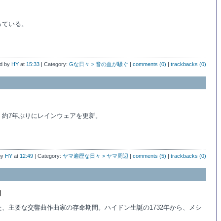
っている。
d by
HY
at
15:33
| Category:
Gな日々 > 音の血が騒ぐ
|
comments (0)
|
trackbacks (0)
、約7年ぶりにレインウェアを更新。
by
HY
at
12:49
| Category:
ヤマ遍歴な日々 > ヤマ周辺
|
comments (5)
|
trackbacks (0)
間
、主要な交響曲作曲家の存命期間。ハイドン生誕の1732年から、メシ