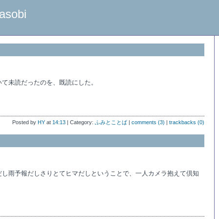
asobi
いて未読だったのを、既読にした。
Posted by
HY
at
14:13
| Category:
ふみとことば
|
comments (3)
|
trackbacks (0)
だし雨予報だしさりとてヒマだしということで、一人カメラ抱えて倶知