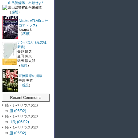
山岳警備隊、出動せよ!
富山県警察山岳警備隊
（
感想
）
Niseko ATLAS(ニセ
コアトラス)
ideapark
（
感想
）
ナンバ走り (光文社
新書)
矢野 龍彦
金田 伸夫
織田 淳太郎
（
感想
）
官僚国家の崩壊
中川 秀直
（
感想
）
Recent Comments
続・シベリウスの謎
⇒
皿 (06/02)
続・シベリウスの謎
⇒
H氏 (06/02)
続・シベリウスの謎
⇒
皿 (06/02)