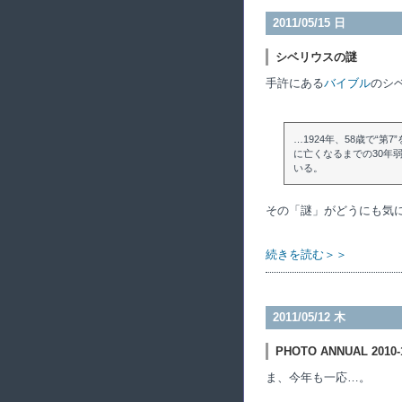
2011/05/15 日
シベリウスの謎
手許にある
バイブル
のシ
…1924年、58歳で“
に亡くなるまでの30年
いる。
その「謎」がどうにも気
続きを読む＞＞
2011/05/12 木
PHOTO ANNUAL 2010-
ま、今年も一応…。