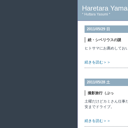
Haretara Yama
* Huttara Yasumi *
2011/05/29 日
続・シベリウスの謎
ヒトサマにお薦めしてお
続きを読む＞＞
2011/05/28 土
撮影旅行（ぷっ
土曜だけどカミさん仕事
安までドライブ。
続きを読む＞＞