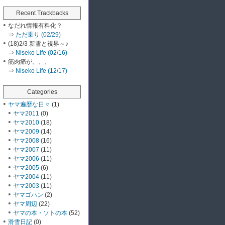
Recent Trackbacks
なだれ情報有料化？
⇒
ただ乗り (02/29)
(18)2/3 新雪と視界～♪
⇒
Niseko Life (02/16)
筋肉痛が、、、
⇒
Niseko Life (12/17)
Categories
ヤマ遍歴な日々
(1)
ヤマ2011
(0)
ヤマ2010
(18)
ヤマ2009
(14)
ヤマ2008
(16)
ヤマ2007
(11)
ヤマ2006
(11)
ヤマ2005
(6)
ヤマ2004
(11)
ヤマ2003
(11)
ヤマゴハン
(2)
ヤマ周辺
(22)
ヤマの本・ソトの本
(52)
滑雪日記
(0)