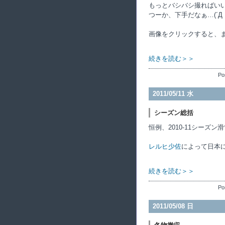
もっとバシバシ撮ればい
つーか、下手だなぁ…(´Д｀
画像をクリックすると、
続きを読む＞＞
Po
2011/05/11 水
シーズン総括
恒例、2010-11シーズン
レルヒ少佐
によって日本に
続きを読む＞＞
Po
2011/05/08 日