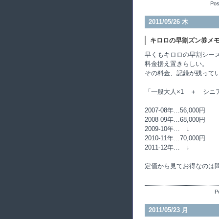
Pos
2011/05/26 木
キロロの早割ズン券メ
早くもキロロの早割シーズ
料金据え置きらしい。
その料金、記録が残って
「一般大人×1 ＋ シニ
2007-08年…56,000円
2008-09年…68,000円
2009-10年… ↓
2010-11年…70,000円
2011-12年… ↓
定価から見てお得なのは
P
2011/05/23 月