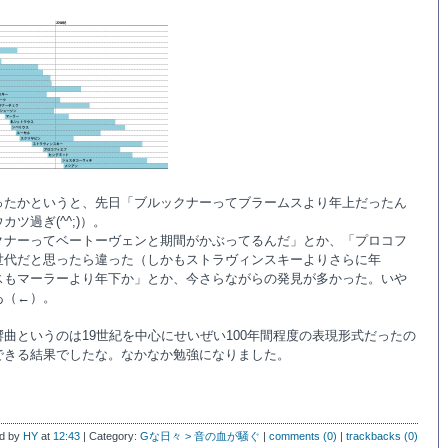
ったかというと、先日「ブルックナーってブラームスより年上だったん
ツ過ぎ(^^;)）。
クナーってベートーヴェンと期間がかぶってるんだ」とか、「プロコフ
世代だと思ったら違った（しかもストラヴィンスキーよりさらに年
スもマーラーより年下か」とか、今さらながらの発見が多かった。いや
あ（←）。
曲というのは19世紀を中心にせいぜい100年間程度の表現形式だったの
できる結果でしたな。なかなか勉強になりました。
d by
HY
at
12:43
| Category:
Gな日々 > 音の血が騒ぐ
|
comments (0)
|
trackbacks (0)