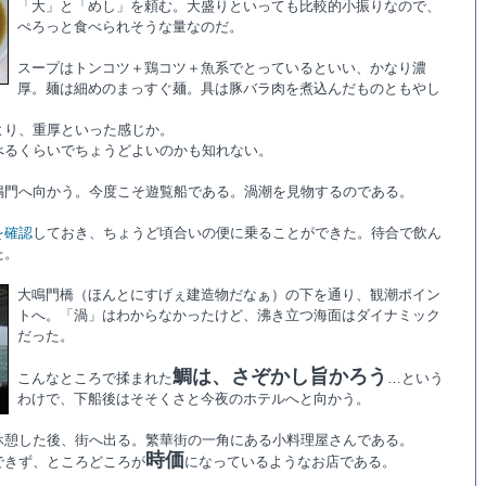
「大」と「めし」を頼む。大盛りといっても比較的小振りなので、
ぺろっと食べられそうな量なのだ。
スープはトンコツ＋鶏コツ＋魚系でとっているといい、かなり濃
厚。麺は細めのまっすぐ麺。具は豚バラ肉を煮込んだものともやし
より、重厚といった感じか。
べるくらいでちょうどよいのかも知れない。
鳴門へ向かう。今度こそ遊覧船である。渦潮を見物するのである。
を確認
しておき、ちょうど頃合いの便に乗ることができた。待合で飲ん
た。
大鳴門橋（ほんとにすげぇ建造物だなぁ）の下を通り、観潮ポイン
トへ。「渦」はわからなかったけど、沸き立つ海面はダイナミック
だった。
鯛は、さぞかし旨かろう
こんなところで揉まれた
…という
わけで、下船後はそそくさと今夜のホテルへと向かう。
休憩した後、街へ出る。繁華街の一角にある小料理屋さんである。
時価
できず、ところどころが
になっているようなお店である。