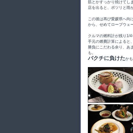
筋とかすっかり焼けてし
店を出ると、ポツリと雨が
この後は再び愛媛県へ向
から、せめてロープウェ
クルマの燃料計が残り1/
手元の燃費計算によると
勝負にこだわる余り、あま
も。
バクチに負けた
かも