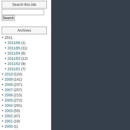
Search this site
Archives
2011
2011/06
(1)
2011/05
(11)
2011/04
(6)
2011/03
(12)
2011/02
(9)
2011/01
(7)
2010
(124)
2009
(141)
2008
(237)
2007
(257)
2006
(215)
2005
(272)
2004
(291)
2003
(55)
2002
(47)
2001
(19)
2000
(1)