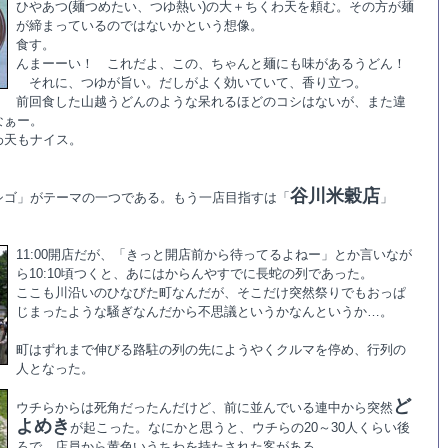
ひやあつ(麺つめたい、つゆ熱い)の大＋ちくわ天を頼む。その方が麺
が締まっているのではないかという想像。
食す。
んまーーい！ これだよ、この、ちゃんと麺にも味があるうどん！
それに、つゆが旨い。だしがよく効いていて、香り立つ。
前回食した山越うどんのような呆れるほどのコシはないが、また違
なぁー。
わ天もナイス。
谷川米穀店
シゴ」がテーマの一つである。もう一店目指すは「
」
11:00開店だが、「きっと開店前から待ってるよねー」とか言いなが
ら10:10頃つくと、あにはからんやすでに長蛇の列であった。
ここも川沿いのひなびた町なんだが、そこだけ突然祭りでもおっぱ
じまったような騒ぎなんだから不思議というかなんというか…。
町はずれまで伸びる路駐の列の先にようやくクルマを停め、行列の
人となった。
ど
ウチらからは死角だったんだけど、前に並んでいる連中から突然
よめき
が起こった。なにかと思うと、ウチらの20～30人くらい後
ろで、店員から黄色いうちわを持たされた客がある。