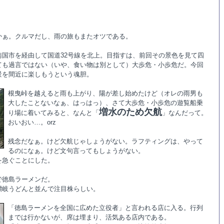
かぁ。クルマだし、雨の旅もまたオツである。
南国市を経由して国道32号線を北上。目指すは、前回その景色を見て四
ても過言ではない（いや、食い物は別として）大歩危・小歩危だ。今回
景を間近に楽しもうという魂胆。
根曳峠を越えると雨も上がり、陽が差し始めたけど（オレの雨男も
大したことないなぁ、はっはっ）、さて大歩危・小歩危の遊覧船乗
増水のため欠航
り場に着いてみると、なんと「
」なんだって。
おいおい…。orz
残念だなぁ。けど欠航じゃしょうがない。ラフティングは、やって
るのになぁ。けど文句言ってもしょうがない。
を急ぐことにした。
で徳島ラーメンだ。
讃岐うどんと並んで注目株らしい。
「徳島ラーメンを全国に広めた立役者」と言われる店に入る。行列
までは行かないが、席は埋まり、活気ある店内である。