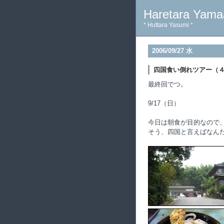
Haretara Yama
* Huttara Yasumi *
2006/09/27 水
四国食い倒れツアー（
最終回でつ。
9/17（日）
今日は朝食が目的なので
そう、四国と言えばなん