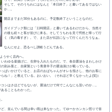
そして、そのうちわにはなんと「本日終了」と書いてあるではない
か…。
開店までまだ30分もあるのに、予定数終了ということなのだ。
ガイドブック類には「11時開店」と書いてあるわけだから、当然そ
の後も続々と客が並びに来る。そしてうちわを見て愕然と帰って行
く（気の毒すぎ）。で、また店が伝説になって行くんだろうなぁ。
なんにせよ、恐るべし讃岐うどんである。
、ようやく店内へ。
。いわゆる釜揚げに、生卵を入れたものだ。で、各自醤油をまわしかけ
量の刻み葱と、自家製という青唐辛子の醤油漬けが載っている。
いっぱいかけていると、お店のおばちゃんがオレを指さし、他のお客に
らね！」と教えている。おいおい。（それほど辛くなかったよ(笑)）
かコシはさほどでもないが、醤油だけで何でこんなにも旨いのか…。
があることもわかった。
た。
けど、並んでいる間は幸い雨は来なかった。てゆーかカンカン照りで首