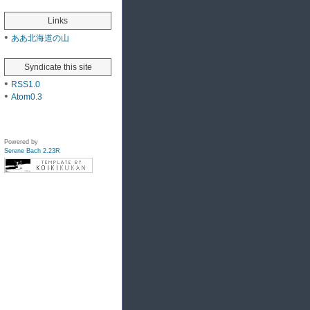
Links
ああ北海道の山
Syndicate this site
RSS1.0
Atom0.3
Powered by
Serene Bach 2.23R