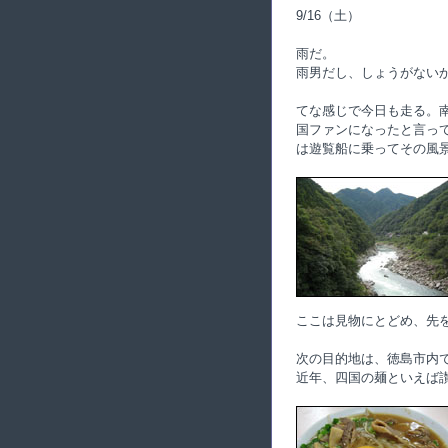
9/16（土）
雨だ。
雨男だし、しょうがない
てな感じで今日も走る。
国ファンになったと言っ
は遊覧船に乗ってその風
ここは見物にとどめ、先
次の目的地は、徳島市内
近年、四国の麺といえば