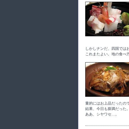
しかしナンだ、四国では
これまたよい。地の食べ
量的にはお上品だったの
結果、今日も膨満だった
ああ、シヤワセ…。