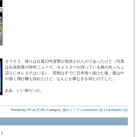
そうそう、帰りは台風13号直撃が危惧されたのであったけど（写真
は出発前夜のNHKニュース、キャスターが持っている棒の先っちょ
辺りにオレタチはいる）、翌朝はすでに日本海へ抜けた後。風はや
や強く飛行機も揺れたけど、なんとか事なきを得たのでした。
ああ、いい旅だった。
Posted by
HY
at
21:06
| Category:
旅のミソラ
|
comments (0)
|
trackbacks (0)
３）