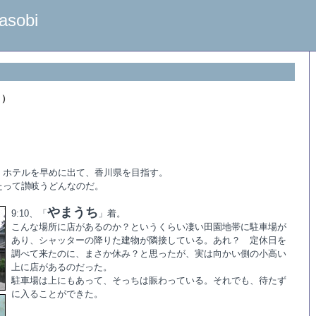
asobi
４）
、ホテルを早めに出て、香川県を目指す。
たって讃岐うどんなのだ。
やまうち
9:10、「
」着。
こんな場所に店があるのか？というくらい凄い田園地帯に駐車場が
あり、シャッターの降りた建物が隣接している。あれ？ 定休日を
調べて来たのに、まさか休み？と思ったが、実は向かい側の小高い
上に店があるのだった。
駐車場は上にもあって、そっちは賑わっている。それでも、待たず
に入ることができた。