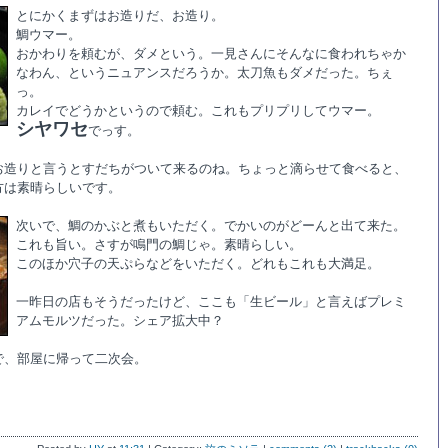
とにかくまずはお造りだ、お造り。
鯛ウマー。
おかわりを頼むが、ダメという。一見さんにそんなに食われちゃか
なわん、というニュアンスだろうか。太刀魚もダメだった。ちぇ
っ。
カレイでどうかというので頼む。これもプリプリしてウマー。
シヤワセ
でっす。
お造りと言うとすだちがついて来るのね。ちょっと滴らせて食べると、
方は素晴らしいです。
次いで、鯛のかぶと煮もいただく。でかいのがどーんと出て来た。
これも旨い。さすが鳴門の鯛じゃ。素晴らしい。
このほか穴子の天ぷらなどをいただく。どれもこれも大満足。
一昨日の店もそうだったけど、ここも「生ビール」と言えばプレミ
アムモルツだった。シェア拡大中？
で、部屋に帰って二次会。
。