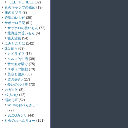
FEEL THE HEEL
(32)
直火キャンプの薦め
(19)
旅のミソラ
(8)
絶望のレシピ
(39)
サポーロ日記
(91)
サッポロの旨いもん
(72)
北海道の旨いもん
(6)
観天望気
(54)
ふみとことば
(142)
Gな日々
(63)
カメライフ
(13)
クルマ的生活
(39)
音の血が騒ぐ
(75)
スポォツ観戦
(79)
美容と健康
(58)
道具好き♪
(27)
憂いのお仕事
(73)
カガク的
(8)
パリのぴ
(12)
悩めるIT
(52)
WEBのおべんきょー
(77)
BLOGカンリ
(44)
社会のおべんきょー
(151)