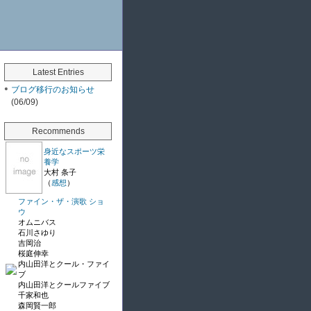
Latest Entries
ブログ移行のお知らせ
(06/09)
Recommends
身近なスポーツ栄
養学
大村 条子
（
感想
）
ファイン・ザ・演歌 ショ
ウ
オムニバス
石川さゆり
吉岡治
桜庭伸幸
内山田洋とクール・ファイ
ブ
内山田洋とクールファイブ
千家和也
森岡賢一郎