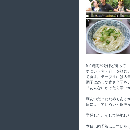
約1時間20分ほど待って
あつい・大・卵、を頼む
て食す。テーブルには大
調子にのって青唐辛子を
「あんなにかけたら辛いか
麺あつだったためもある
店によっていろいろ個性
学習した。そして堪能し
本日も雨予報は出ていた