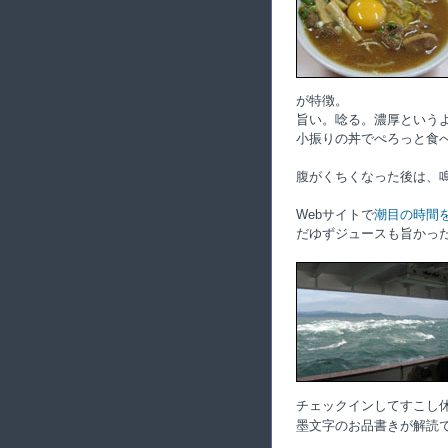
が特徴。
旨い。唸る。濃厚という
小振りの丼でぺろっと食
腹がくちくなった後は、
Webサイトで
潮目の時間
だゆずジュースも旨かっ
チェックインしてすこし
墨文字のお品書きが解読