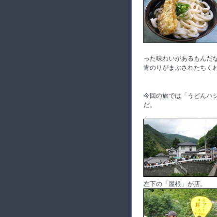
った味わいがあるもんだ
青のりがまぶされたちく
今回の旅では「うどんハ
だ。
左下の「屋根」が店。