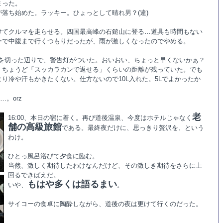
まった。
落ち始めた。ラッキー。ひょっとして晴れ男？(違)
けてクルマを走らせる。四国最高峰の石鎚山に登る…道具も時間もない
ーで中腹まで行くつもりだったが、雨が激しくなったのでやめる。
4を切った辺りで、警告灯がついた。おいおい、ちょっと早くないかぁ？
、ちょうど「スッカラカンで返せる」くらいの距離が残っていた。でも
り冷や汗もかきたくない。仕方ないので10L入れた。5Lでよかったか
…。orz
老
16:00、本日の宿に着く。再び道後温泉、今度はホテルじゃなく
舗の高級旅館
である。最終夜だけに、思っきり贅沢を、という
わけ。
ひとっ風呂浴びて夕食に臨む。
当然、激しく期待したわけなんだけど、その激しき期待をさらに上
回るできばえだ。
もはや多くは語るまい
いや、
。
サイコーの食卓に陶酔しながら、道後の夜は更けて行くのだった。