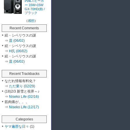
内蔵スピーカ
ー 15W+15W
GX-70HD(B) /
ブラック
（
感想
）
Recent Comments
続・シベリウスの謎
⇒
皿 (06/02)
続・シベリウスの謎
⇒
H氏 (06/02)
続・シベリウスの謎
⇒
皿 (06/02)
Recent Trackbacks
なだれ情報有料化？
⇒
ただ乗り (02/29)
(18)2/3 新雪と視界～♪
⇒
Niseko Life (02/16)
筋肉痛が、、、
⇒
Niseko Life (12/17)
Categories
ヤマ遍歴な日々
(1)