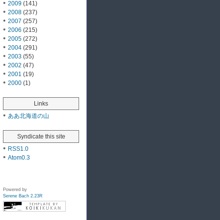
2009
(141)
2008
(237)
2007
(257)
2006
(215)
2005
(272)
2004
(291)
2003
(55)
2002
(47)
2001
(19)
2000
(1)
Links
ああ北海道の山
Syndicate this site
RSS1.0
Atom0.3
Powered by
Serene Bach 2.23R