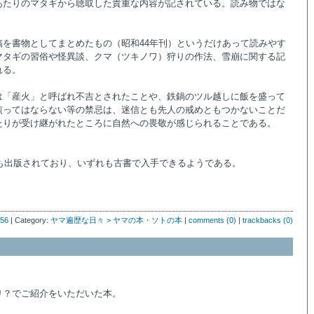
あたりのマタギから聴取した貴重な内容が記されている。読み物ではな
稿を書物としてまとめたもの（昭和44年刊）というだけあって読みやす
マタギの習俗や怪異談、クマ（ツキノワ）狩りの作法、雪崩に関する記
れる。
は「産火」と呼ばれ不吉とされたことや、鉄鍋のツル越しに飯を盛って
煎ってはならない等の禁忌は、迷信とも先人の戒めともつかないことだ
たりが受け継がれたところに自然への畏敬が感じられることである。
版も出版されており、いずれも古書で入手できるようである。
:56
| Category:
ヤマ遍歴な日々 > ヤマの本・ソトの本
|
comments (0)
|
trackbacks (0)
り？でご紹介をいただいた本。