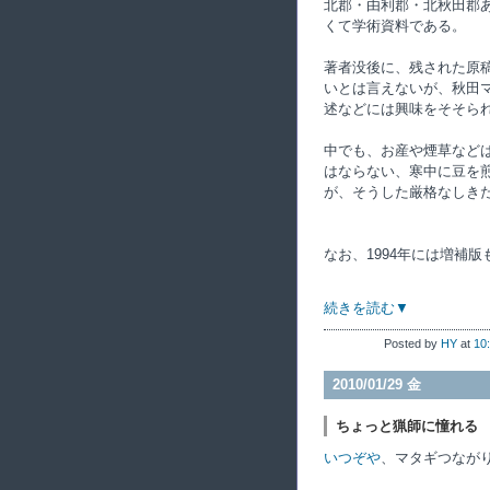
北郡・由利郡・北秋田郡
くて学術資料である。
著者没後に、残された原
いとは言えないが、秋田
述などには興味をそそら
中でも、お産や煙草など
はならない、寒中に豆を
が、そうした厳格なしき
なお、1994年には増補
続きを読む▼
Posted by
HY
at
10
2010/01/29 金
ちょっと猟師に憧れる
いつぞや
、マタギつなが