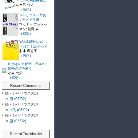
ための実践練習法
永島 秀之
（
感想
）
シベリウス―写真
でたどる生涯
マッティ フットゥ
ネン; 舘野 泉
（
感想
）
Web2.0時代のネッ
ト口コミ活用book
村本 理恵子
（
感想
）
山歩きの自然学―日本の山
50座の謎を解く
小泉 武栄
（
感想
）
Recent Comments
続・シベリウスの謎
⇒
皿 (06/02)
続・シベリウスの謎
⇒
H氏 (06/02)
続・シベリウスの謎
⇒
皿 (06/02)
Recent Trackbacks