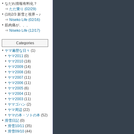
なだれ情報有料化？
⇒
ただ乗り (02/29)
(18)2/3 新雪と視界～♪
⇒
Niseko Life (02/16)
筋肉痛が、、、
⇒
Niseko Life (12/17)
Categories
ヤマ遍歴な日々
(1)
ヤマ2011
(0)
ヤマ2010
(18)
ヤマ2009
(14)
ヤマ2008
(16)
ヤマ2007
(11)
ヤマ2006
(11)
ヤマ2005
(6)
ヤマ2004
(11)
ヤマ2003
(11)
ヤマゴハン
(2)
ヤマ周辺
(22)
ヤマの本・ソトの本
(52)
滑雪日記
(0)
滑雪10/11
(35)
滑雪09/10
(44)