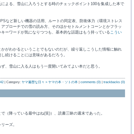
による、雪山に入ろうとする時のチェックポイント100を集成した本で
GPSなど新しい機器の活用、ルートの同定表、防衛体力（環境ストレス
、アプローチでの雪の読み方、そのほかセトルメントコーンとかフラッ
いキーワードが気になりつつも、基本的な話題はもう持っている
こうい
とかがわかるということでもないのだが、繰り返しこうした情報に触れ
復し続けることには意味があるだろう。
わず、雪山に入る人はもう一度開いてみてよい本だと思う。
:42
| Category:
ヤマ遍歴な日々 > ヤマの本・ソトの本
|
comments (0)
|
trackbacks (0)
で（降っている最中はね(笑)）、読書三昧の週末であった。
シリーズ。