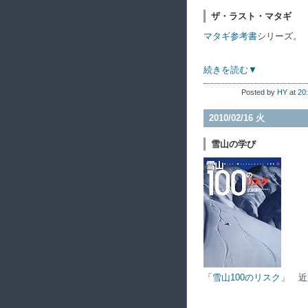
ザ・ラスト・マタギ
マタギ参考書
シリーズ。
続きを読む▼
Posted by
HY
at
20
2010/02/16 火
雪山の学び
「
雪山100のリスク
」 近