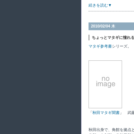
続きを読む▼
2010/02/04 木
ちょっとマタギに憧れ
マタギ参考書
シリーズ。
「
秋田マタギ聞書
」 武
秋田出身で、角館を拠点と