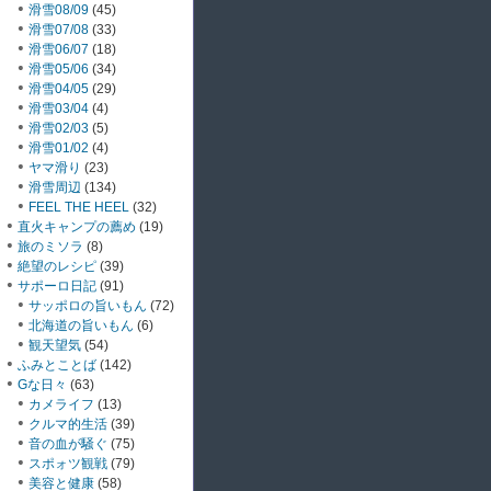
滑雪08/09
(45)
滑雪07/08
(33)
滑雪06/07
(18)
滑雪05/06
(34)
滑雪04/05
(29)
滑雪03/04
(4)
滑雪02/03
(5)
滑雪01/02
(4)
ヤマ滑り
(23)
滑雪周辺
(134)
FEEL THE HEEL
(32)
直火キャンプの薦め
(19)
旅のミソラ
(8)
絶望のレシピ
(39)
サポーロ日記
(91)
サッポロの旨いもん
(72)
北海道の旨いもん
(6)
観天望気
(54)
ふみとことば
(142)
Gな日々
(63)
カメライフ
(13)
クルマ的生活
(39)
音の血が騒ぐ
(75)
スポォツ観戦
(79)
美容と健康
(58)