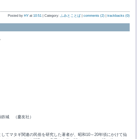
Posted by
HY
at
10:51
| Category:
ふみとことば
|
comments (2)
|
trackbacks (0)
る
藤鉄城 （慶友社）
してマタギ関連の民俗を研究した著者が、昭和10～20年頃にかけて仙