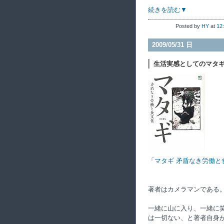
続きを読む▼
Posted by
HY
at
12
2009/05/31 日
生活実感としてのマタ
「
マタギ 矛盾なき労働と
著者はカメラマンである
一緒に山に入り、一緒に
は一切ない、と著者自身