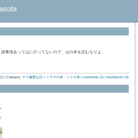
asobi
、諸事情あって山に行ってないので、山の本を読むなりよ。
:21
| Category:
ヤマ遍歴な日々 > ヤマの本・ソトの本
|
comments (2)
|
trackbacks (0)